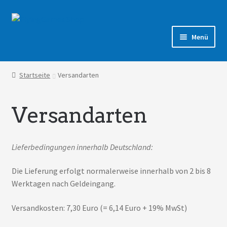
Zur
Zum
Navigation
Inhalt
Menü
springen
springen
Shop
Startseite
Versandarten
Forum
Versandarten
Lieferbedingungen innerhalb Deutschland:
Die Lieferung erfolgt normalerweise innerhalb von 2 bis 8
Werktagen nach Geldeingang.
Versandkosten: 7,30 Euro (= 6,14 Euro + 19% MwSt)