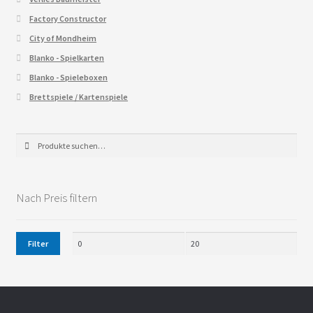
Factory Constructor
City of Mondheim
Blanko - Spielkarten
Blanko - Spieleboxen
Brettspiele / Kartenspiele
Suche
Suche
nach:
Nach Preis filtern
Filter