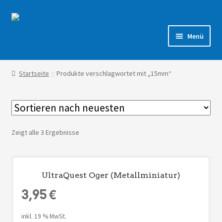
Zur
Zum
Navigation
Inhalt
Menü
springen
springen
Shop
Startseite
Produkte verschlagwortet mit „15mm“
Forum
Zeigt alle 3 Ergebnisse
UltraQuest Oger (Metallminiatur)
3,95
€
inkl. 19 % MwSt.