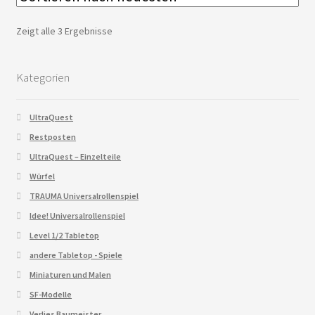
Zeigt alle 3 Ergebnisse
Kategorien
UltraQuest
Restposten
UltraQuest – Einzelteile
Würfel
TRAUMA Universalrollenspiel
Idee! Universalrollenspiel
Level 1/2 Tabletop
andere Tabletop - Spiele
Miniaturen und Malen
SF-Modelle
Verlies Baumeister