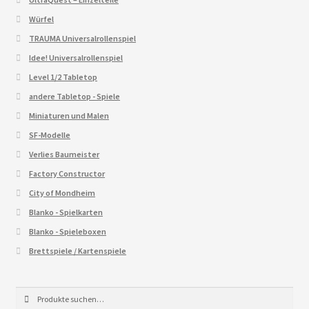
Würfel
TRAUMA Universalrollenspiel
Idee! Universalrollenspiel
Level 1/2 Tabletop
andere Tabletop - Spiele
Miniaturen und Malen
SF-Modelle
Verlies Baumeister
Factory Constructor
City of Mondheim
Blanko - Spielkarten
Blanko - Spieleboxen
Brettspiele / Kartenspiele
Suche
Suche
nach: