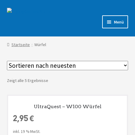
Zur
Zum
Navigation
Inhalt
Menü
springen
springen
Shop
Startseite
Würfel
Forum
Zeigt alle 5 Ergebnisse
UltraQuest – W100 Würfel
2,95
€
inkl. 19 % MwSt.