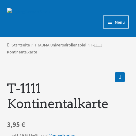
Zur
Zum
Navigation
Inhalt
Menü
springen
springen
Shop
Startseite
TRAUMA Universalrollenspiel
T-1111
Kontinentalkarte
Forum
T-1111
🔍
Kontinentalkarte
3,95
€
inkl. 19 % MwSt.
zzgl.
Versandkosten