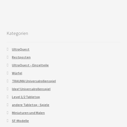
Kategorien
UltraQuest
Restposten
UltraQuest – Einzelteile
Würfel
TRAUMA Universalrollenspiel
Idee! Universalrollenspiel
Level 1/2 Tabletop
andere Tabletop - Spiele
Miniaturen und Malen
SF-Modelle