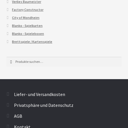
Verlies Baumeister
Factory Constructor
City of Mondheim
Blanko - Spielkarten
Blanko - Spieleboxen
Brettspiele / Kartenspiele
Suche
Suche
nach:
Liefer- und Versandkosten
Privatsphäre und Datenschutz
AGB
Kontakt