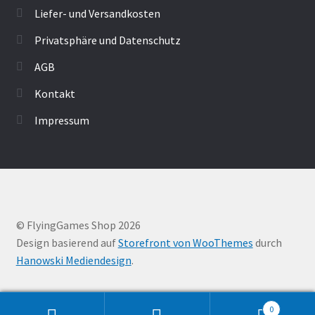
Liefer- und Versandkosten
Privatsphäre und Datenschutz
AGB
Kontakt
Impressum
© FlyingGames Shop 2026
Design basierend auf
Storefront von WooThemes
durch
Hanowski Mediendesign
.
0