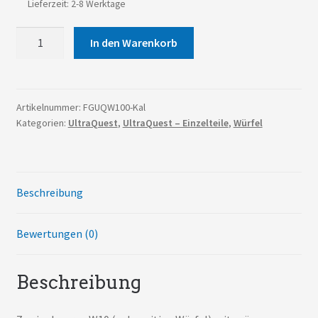
Lieferzeit: 2-8 Werktage
UltraQuest
In den Warenkorb
-
W100
Kalligrafiewürfel
Menge
Artikelnummer:
FGUQW100-Kal
Kategorien:
UltraQuest
,
UltraQuest – Einzelteile
,
Würfel
Beschreibung
Bewertungen (0)
Beschreibung