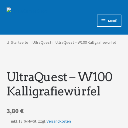
Zur
Zum
Navigation
Inhalt
Menü
springen
springen
Shop
Startseite
UltraQuest
UltraQuest – W100 Kalligrafiewürfel
Forum
UltraQuest – W100
Kalligrafiewürfel
3,80
€
inkl. 19 % MwSt.
zzgl.
Versandkosten