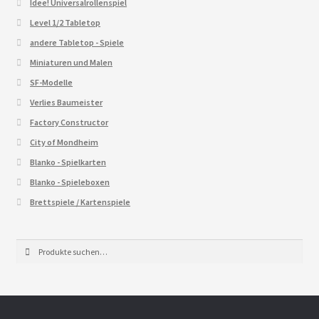
Idee! Universalrollenspiel
Level 1/2 Tabletop
andere Tabletop - Spiele
Miniaturen und Malen
SF-Modelle
Verlies Baumeister
Factory Constructor
City of Mondheim
Blanko - Spielkarten
Blanko - Spieleboxen
Brettspiele / Kartenspiele
Suche
Suche
nach: