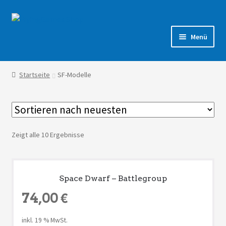
Zur
Zum
Navigation
Inhalt
Menü
springen
springen
Shop
Startseite
SF-Modelle
Forum
Zeigt alle 10 Ergebnisse
Space Dwarf – Battlegroup
74,00
€
inkl. 19 % MwSt.