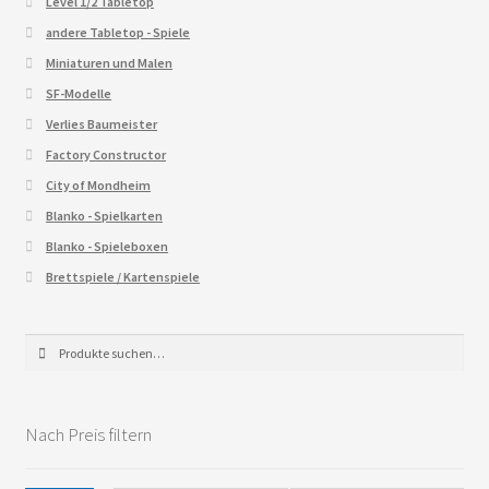
Level 1/2 Tabletop
andere Tabletop - Spiele
Miniaturen und Malen
SF-Modelle
Verlies Baumeister
Factory Constructor
City of Mondheim
Blanko - Spielkarten
Blanko - Spieleboxen
Brettspiele / Kartenspiele
Suche
Suche
nach:
Nach Preis filtern