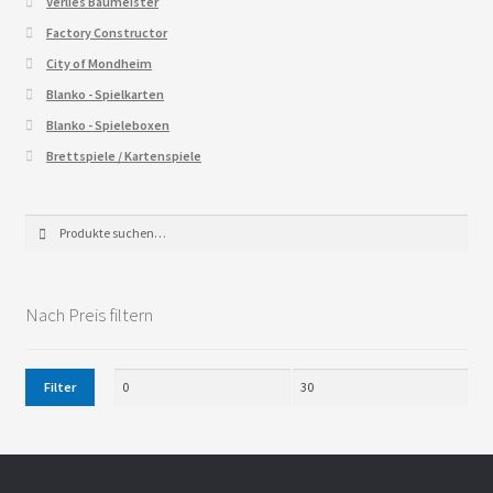
Verlies Baumeister
Factory Constructor
City of Mondheim
Blanko - Spielkarten
Blanko - Spieleboxen
Brettspiele / Kartenspiele
Suche
Suche
nach:
Nach Preis filtern
Filter