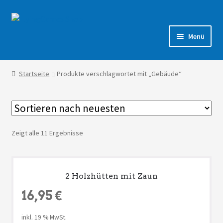
Zur
Zum
Navigation
Inhalt
Menü
springen
springen
Shop
Startseite
Produkte verschlagwortet mit „Gebäude“
Forum
Zeigt alle 11 Ergebnisse
2 Holzhütten mit Zaun
16,95
€
inkl. 19 % MwSt.