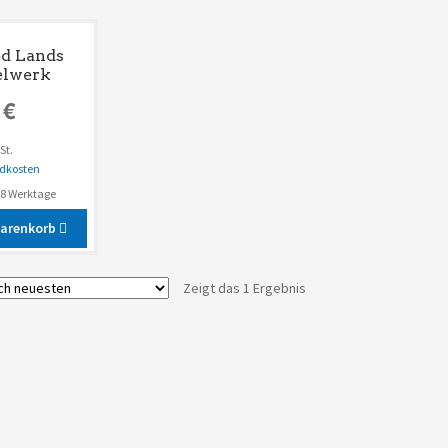
d Lands
elwerk
0
€
St.
dkosten
2-8 Werktage
Warenkorb
Zeigt das 1 Ergebnis