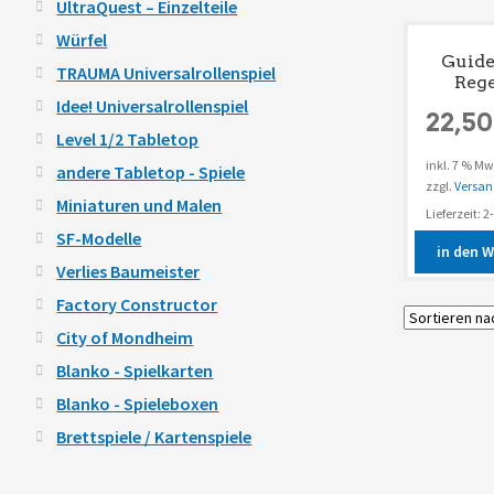
UltraQuest – Einzelteile
Würfel
Guide
TRAUMA Universalrollenspiel
Reg
Idee! Universalrollenspiel
22,5
Level 1/2 Tabletop
inkl. 7 % Mw
andere Tabletop - Spiele
zzgl.
Versan
Miniaturen und Malen
Lieferzeit: 
SF-Modelle
in den 
Verlies Baumeister
Factory Constructor
City of Mondheim
Blanko - Spielkarten
Blanko - Spieleboxen
Brettspiele / Kartenspiele