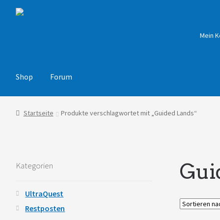
Zur
Zum
Navigation
Inhalt
springen
springen
Mein K
Shop
Forum
Startseite
Produkte verschlagwortet mit „Guided Lands“
Gui
Kategorien
UltraQuest
Restposten