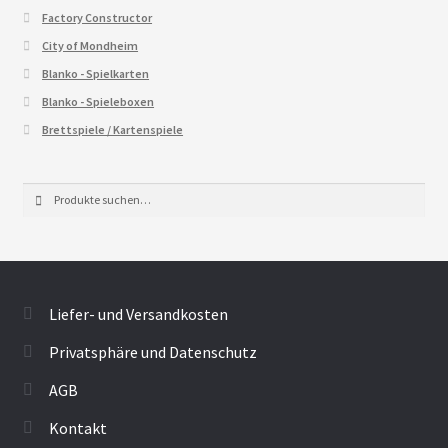
Factory Constructor
City of Mondheim
Blanko - Spielkarten
Blanko - Spieleboxen
Brettspiele / Kartenspiele
Suche
Suche
nach:
Liefer- und Versandkosten
Privatsphäre und Datenschutz
AGB
Kontakt