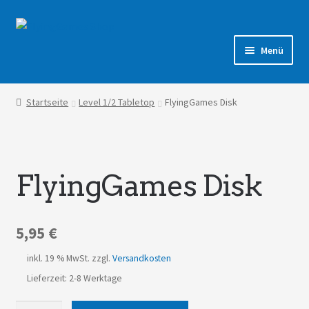
Zur
Zum
Navigation
Inhalt
Menü
springen
springen
Shop
Startseite
Level 1/2 Tabletop
FlyingGames Disk
Forum
FlyingGames Disk
5,95
€
inkl. 19 % MwSt.
zzgl.
Versandkosten
Lieferzeit: 2-8 Werktage
FlyingGames