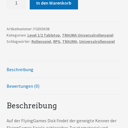
In den Warenkorb
Disk
Menge
Artikelnummer:
FGDISK08
Kategorien:
Level 1/2 Tabletop
,
TRAUMA Universalrollenspiel
Schlagwörter:
Rollenspiel
,
RPG
,
TRAUMA
,
Universalrollenspiel
Beschreibung
Bewertungen (0)
Beschreibung
Auf der FlyingGames Disk findet der geneigte Kenner der
FlyingGames Spiele zahlreiches Zusatzmaterial und