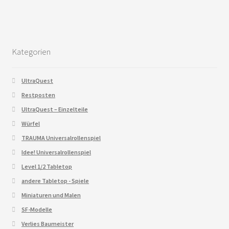
Kategorien
UltraQuest
Restposten
UltraQuest – Einzelteile
Würfel
TRAUMA Universalrollenspiel
Idee! Universalrollenspiel
Level 1/2 Tabletop
andere Tabletop - Spiele
Miniaturen und Malen
SF-Modelle
Verlies Baumeister