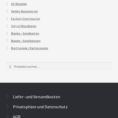
SF-Modelle
Verlies Baumeister
Factory Constructor
City of Mondheim
Blanko - Spielkarten
Blanko - Spieleboxen
Brettspiele / Kartenspiele
Suche
Suche
nach:
Liefer- und Versandkosten
Privatsphäre und Datenschutz
AGB