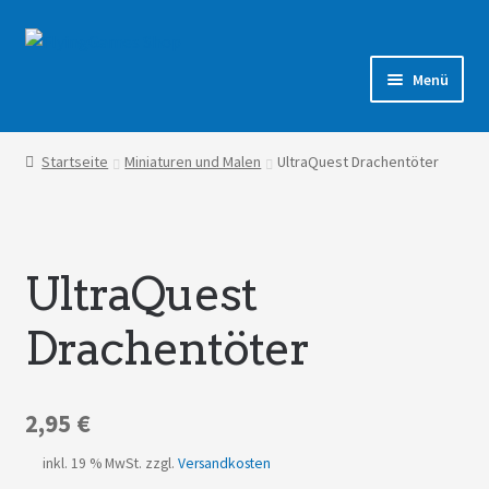
Zur
Zum
Navigation
Inhalt
Menü
springen
springen
Shop
Startseite
Miniaturen und Malen
UltraQuest Drachentöter
Forum
UltraQuest
Drachentöter
2,95
€
inkl. 19 % MwSt.
zzgl.
Versandkosten