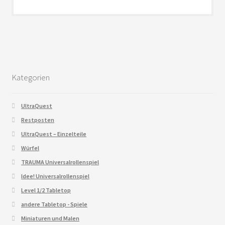
Kategorien
UltraQuest
Restposten
UltraQuest – Einzelteile
Würfel
TRAUMA Universalrollenspiel
Idee! Universalrollenspiel
Level 1/2 Tabletop
andere Tabletop - Spiele
Miniaturen und Malen