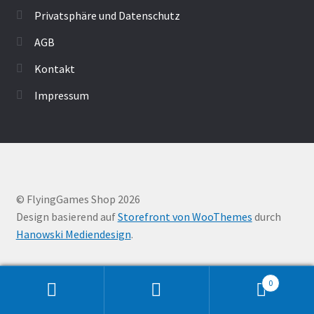
Privatsphäre und Datenschutz
AGB
Kontakt
Impressum
© FlyingGames Shop 2026
Design basierend auf
Storefront von WooThemes
durch
Hanowski Mediendesign
.
0
Suche
Suche