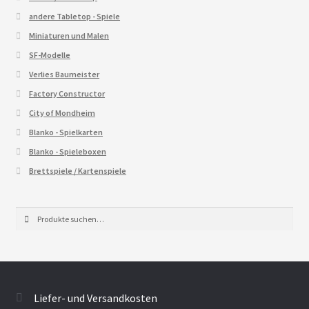
andere Tabletop - Spiele
Miniaturen und Malen
SF-Modelle
Verlies Baumeister
Factory Constructor
City of Mondheim
Blanko - Spielkarten
Blanko - Spieleboxen
Brettspiele / Kartenspiele
Suche
Suche
nach:
Liefer- und Versandkosten