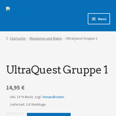
Zur
Zum
Navigation
Inhalt
Menü
springen
springen
Shop
Startseite
Miniaturen und Malen
UltraQuest Gruppe 1
Forum
UltraQuest Gruppe 1
14,95
€
inkl. 19 % MwSt.
zzgl.
Versandkosten
Lieferzeit: 2-8 Werktage
UltraQuest