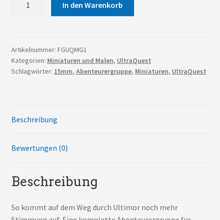
In den Warenkorb
Gruppe
1
Menge
Artikelnummer:
FGUQMG1
Kategorien:
Miniaturen und Malen
,
UltraQuest
Schlagwörter:
15mm
,
Abenteurergruppe
,
Miniaturen
,
UltraQuest
Beschreibung
Bewertungen (0)
Beschreibung
So kommt auf dem Weg durch Ultimor noch mehr
Stimmung auf: Eine komplette Abenteurergruppe für