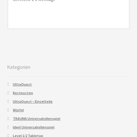
Kategorien
UltraQuest
Restposten
UltraQuest – Einzelteile
Würfel
TRAUMA Universalrollenspiel
Idee! Universalrollenspiel
Level 1/2 Tabletop