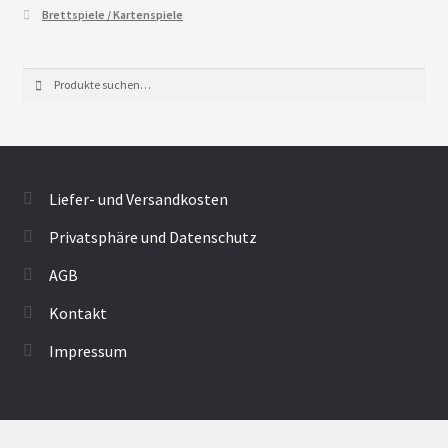
Brettspiele / Kartenspiele
Suche
Suche
nach:
Liefer- und Versandkosten
Privatsphäre und Datenschutz
AGB
Kontakt
Impressum