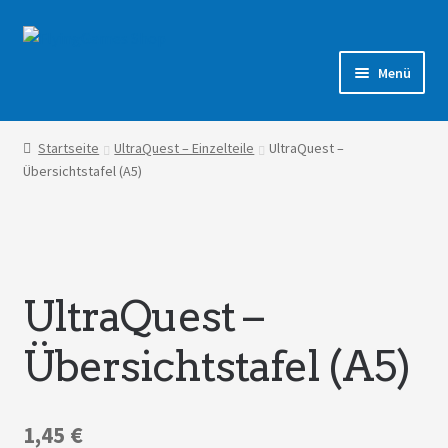
Zur
Zum
Navigation
Inhalt
Menü
springen
springen
Shop
Startseite
UltraQuest – Einzelteile
UltraQuest –
Übersichtstafel (A5)
Forum
UltraQuest –
Übersichtstafel (A5)
1,45
€