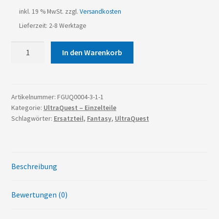
inkl. 19 % MwSt.
zzgl.
Versandkosten
Lieferzeit: 2-8 Werktage
UltraQuest
In den Warenkorb
-
Übersichtstafel
(A5)
Menge
Artikelnummer:
FGUQ0004-3-1-1
Kategorie:
UltraQuest – Einzelteile
Schlagwörter:
Ersatzteil
,
Fantasy
,
UltraQuest
Beschreibung
Bewertungen (0)