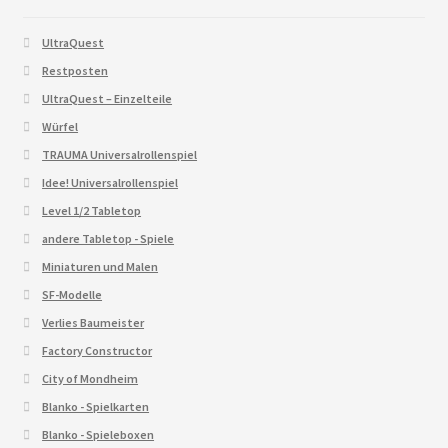
UltraQuest
Restposten
UltraQuest – Einzelteile
Würfel
TRAUMA Universalrollenspiel
Idee! Universalrollenspiel
Level 1/2 Tabletop
andere Tabletop - Spiele
Miniaturen und Malen
SF-Modelle
Verlies Baumeister
Factory Constructor
City of Mondheim
Blanko - Spielkarten
Blanko - Spieleboxen