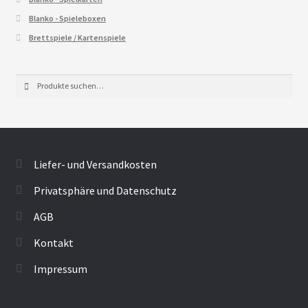
Blanko - Spieleboxen
Brettspiele / Kartenspiele
Suche
Suche
nach:
Liefer- und Versandkosten
Privatsphäre und Datenschutz
AGB
Kontakt
Impressum