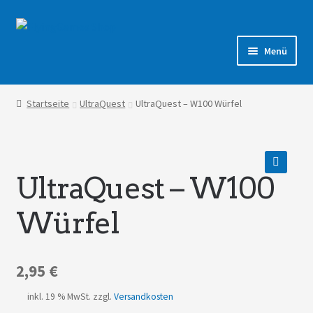
Zur
Zum
Navigation
Inhalt
Menü
springen
springen
Shop
Startseite
UltraQuest
UltraQuest – W100 Würfel
Forum
UltraQuest – W100
🔍
Würfel
2,95
€
inkl. 19 % MwSt.
zzgl.
Versandkosten