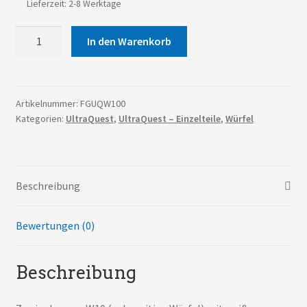
Lieferzeit: 2-8 Werktage
UltraQuest
In den Warenkorb
-
W100
Würfel
Menge
Artikelnummer:
FGUQW100
Kategorien:
UltraQuest
,
UltraQuest – Einzelteile
,
Würfel
Beschreibung
Bewertungen (0)
Beschreibung