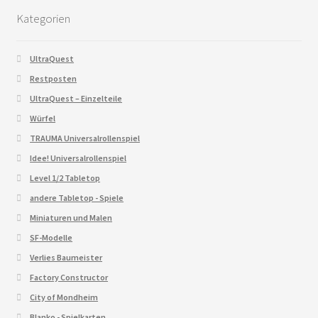
Kategorien
UltraQuest
Restposten
UltraQuest – Einzelteile
Würfel
TRAUMA Universalrollenspiel
Idee! Universalrollenspiel
Level 1/2 Tabletop
andere Tabletop - Spiele
Miniaturen und Malen
SF-Modelle
Verlies Baumeister
Factory Constructor
City of Mondheim
Blanko - Spielkarten