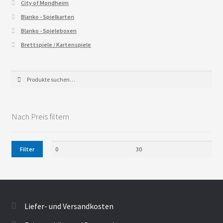
City of Mondheim
Blanko - Spielkarten
Blanko - Spieleboxen
Brettspiele / Kartenspiele
Suche
Suche
nach:
Nach Preis filtern
Filter
Liefer- und Versandkosten