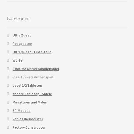
Kategorien
UltraQuest
Restposten
UltraQuest – Einzelteile
Würfel
TRAUMA Universalrollenspiel
Idee! Universalrollenspiel
Level 1/2 Tabletop
andere Tabletop - Spiele
Miniaturen und Malen
SF-Modelle
Verlies Baumeister
Factory Constructor