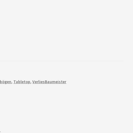
ubögen
,
Tabletop
,
VerliesBaumeister
.