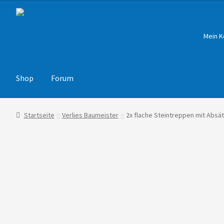
Zur
Zum
Navigation
Inhalt
springen
springen
Mein K
Shop
Forum
Startseite
Verlies Baumeister
2x flache Steintreppen mit Absä