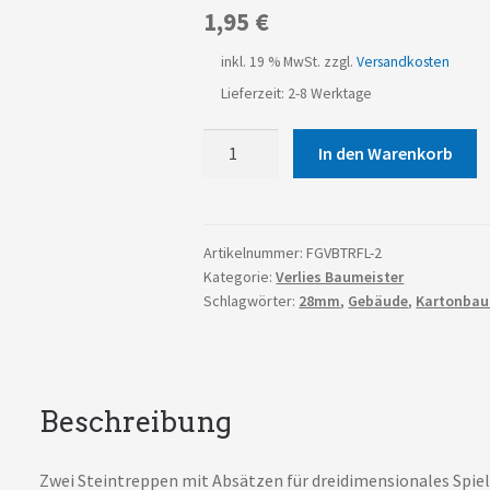
1,95
€
inkl. 19 % MwSt.
zzgl.
Versandkosten
Lieferzeit: 2-8 Werktage
2x
In den Warenkorb
flache
Steintreppen
mit
Absätzen
Artikelnummer:
FGVBTRFL-2
Kategorie:
Verlies Baumeister
Menge
Schlagwörter:
28mm
,
Gebäude
,
Kartonba
Beschreibung
Zwei Steintreppen mit Absätzen für dreidimensionales Spiel