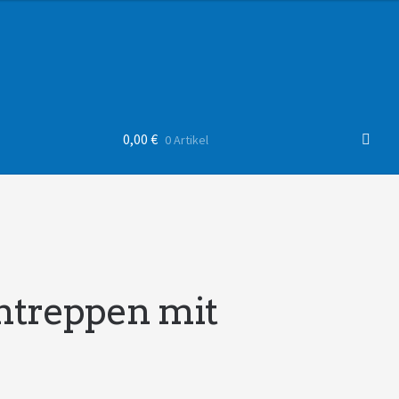
0,00
€
0 Artikel
intreppen mit