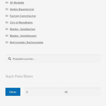
SF-Modelle
Verlies Baumeister
Factory Constructor
City of Mondheim
Blanko - Spielkarten
Blanko - Spieleboxen
Brettspiele / Kartenspiele
Suche
Suche
nach:
Nach Preis filtern
Filter