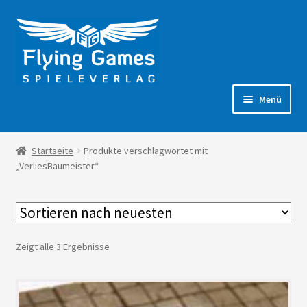
Zur
Zum
Navigation
Inhalt
springen
springen
Menü
Shop
Startseite
Produkte verschlagwortet mit
„VerliesBaumeister“
Forum
Zeigt alle 3 Ergebnisse