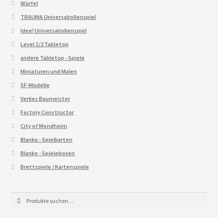
Würfel
TRAUMA Universalrollenspiel
Idee! Universalrollenspiel
Level 1/2 Tabletop
andere Tabletop - Spiele
Miniaturen und Malen
SF-Modelle
Verlies Baumeister
Factory Constructor
City of Mondheim
Blanko - Spielkarten
Blanko - Spieleboxen
Brettspiele / Kartenspiele
Suche
Suche
nach: