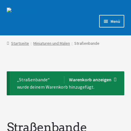
Zur
Zum
Navigation
Inhalt
Menü
springen
springen
Shop
Startseite
Miniaturen und Malen
Straßenbande
Forum
„Straßenbande“
Warenkorb anzeigen
wurde deinem Warenkorb hinzugefügt.
Straßenbande