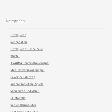
Kategorien
UltraQuest
Restposten
UltraQuest – Einzelteile
Würfel
TRAUMA Universalrollenspiel
Idee! Universalrollenspiel
Level 1/2 Tabletop
andere Tabletop - Spiele
Miniaturen und Malen
SF-Modelle
Verlies Baumeister
Factory Constructor