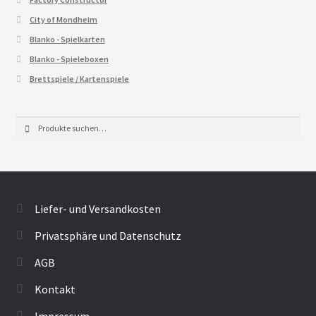
City of Mondheim
Blanko - Spielkarten
Blanko - Spieleboxen
Brettspiele / Kartenspiele
Suche
Suche
nach:
Liefer- und Versandkosten
Privatsphäre und Datenschutz
AGB
Kontakt
Impressum