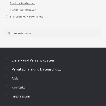
Blanko - Spielkarten
Blanko - Spieleboxen
Brettspiele / Kartenspiele
Suche
Suche
nach:
Liefer- und Versandkosten
Privatsphäre und Datenschutz
AGB
Kontakt
Impressum