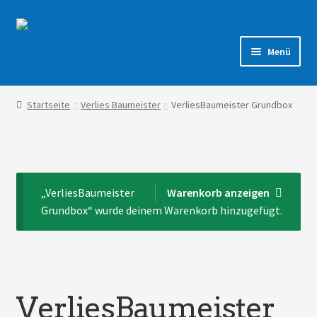
Zur
Zum
Navigation
Inhalt
Menü
springen
springen
Shop
Startseite
Verlies Baumeister
VerliesBaumeister Grundbox
Forum
„VerliesBaumeister
Warenkorb anzeigen
Grundbox“ wurde deinem Warenkorb hinzugefügt.
VerliesBaumeister