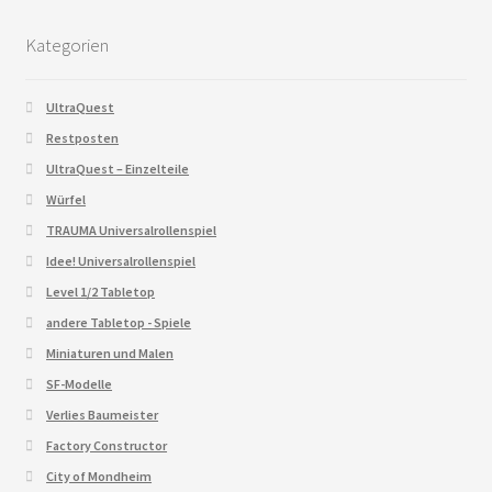
Kategorien
UltraQuest
Restposten
UltraQuest – Einzelteile
Würfel
TRAUMA Universalrollenspiel
Idee! Universalrollenspiel
Level 1/2 Tabletop
andere Tabletop - Spiele
Miniaturen und Malen
SF-Modelle
Verlies Baumeister
Factory Constructor
City of Mondheim