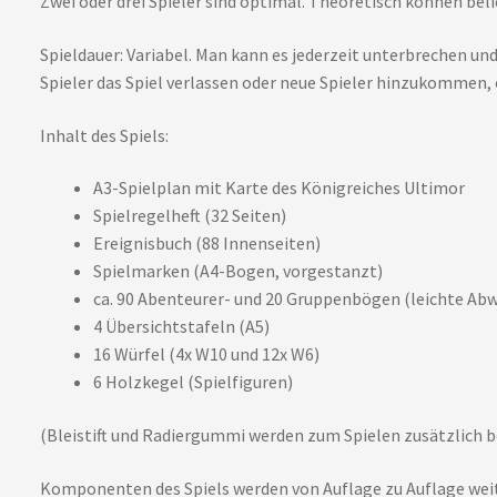
Zwei oder drei Spieler sind optimal. Theoretisch können belie
Spieldauer: Variabel. Man kann es jederzeit unterbrechen un
Spieler das Spiel verlassen oder neue Spieler hinzukommen, o
Inhalt des Spiels:
A3-Spielplan mit Karte des Königreiches Ultimor
Spielregelheft (32 Seiten)
Ereignisbuch (88 Innenseiten)
Spielmarken (A4-Bogen, vorgestanzt)
ca. 90 Abenteurer- und 20 Gruppenbögen (leichte Ab
4 Übersichtstafeln (A5)
16 Würfel (4x W10 und 12x W6)
6 Holzkegel (Spielfiguren)
(Bleistift und Radiergummi werden zum Spielen zusätzlich b
Komponenten des Spiels werden von Auflage zu Auflage weite