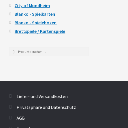
City of Mondheim
Blanko - Spielkarten
Blanko - Spieleboxen
Brettspiele / Kartenspiele
Suche
Suche
nach:
Liefer- und Versandkosten
Privatsphäre und Datenschutz
AGB