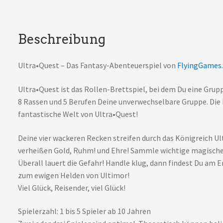
4.2)
Menge
Beschreibung
Ultra•Quest – Das Fantasy-Abenteuerspiel von
FlyingGames
Ultra•Quest ist das Rollen-Brettspiel, bei dem Du eine Gru
8 Rassen und 5 Berufen Deine unverwechselbare Gruppe. Die E
fantastische Welt von Ultra•Quest!
Deine vier wackeren Recken streifen durch das Königreich Ul
verheißen Gold, Ruhm! und Ehre! Sammle wichtige magische 
Überall lauert die Gefahr! Handle klug, dann findest Du am 
zum ewigen Helden von Ultimor!
Viel Glück, Reisender, viel Glück!
Spielerzahl: 1 bis 5 Spieler ab 10 Jahren