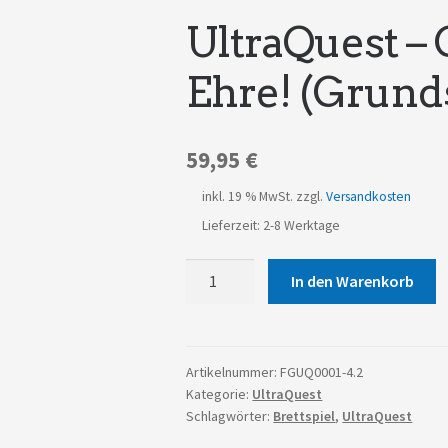
UltraQuest –
Ehre! (Grunds
59,95
€
inkl. 19 % MwSt.
zzgl.
Versandkosten
Lieferzeit: 2-8 Werktage
UltraQuest
In den Warenkorb
-
Gold,
Ruhm!
und
Artikelnummer:
FGUQ0001-4.2
Kategorie:
UltraQuest
Ehre!
Schlagwörter:
Brettspiel
,
UltraQuest
(Grundspiel
Auflage