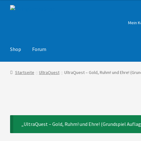
Zur
Zum
Navigation
Inhalt
springen
springen
Mein K
Shop
Forum
Startseite
UltraQuest
UltraQuest – Gold, Ruhm! und Ehre! (Grun
„UltraQuest – Gold, Ruhm! und Ehre! (Grundspiel Aufla